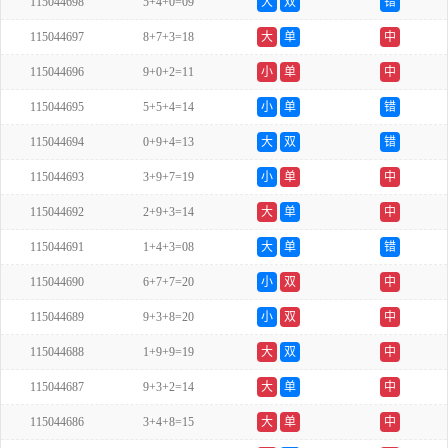
115044698
5+4+0=09
大
双
错
115044697
8+7+3=18
大
单
中
115044696
9+0+2=11
小
单
中
115044695
5+5+4=14
小
单
错
115044694
0+9+4=13
大
双
错
115044693
3+9+7=19
小
单
中
115044692
2+9+3=14
大
单
中
115044691
1+4+3=08
大
单
错
115044690
6+7+7=20
小
双
中
115044689
9+3+8=20
小
双
中
115044688
1+9+9=19
大
双
中
115044687
9+3+2=14
大
单
中
115044686
3+4+8=15
大
单
中