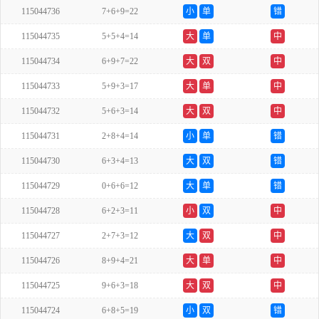
115044736
7+6+9=22
小
单
错
115044735
5+5+4=14
大
单
中
115044734
6+9+7=22
大
双
中
115044733
5+9+3=17
大
单
中
115044732
5+6+3=14
大
双
中
115044731
2+8+4=14
小
单
错
115044730
6+3+4=13
大
双
错
115044729
0+6+6=12
大
单
错
115044728
6+2+3=11
小
双
中
115044727
2+7+3=12
大
双
中
115044726
8+9+4=21
大
单
中
115044725
9+6+3=18
大
双
中
115044724
6+8+5=19
小
双
错