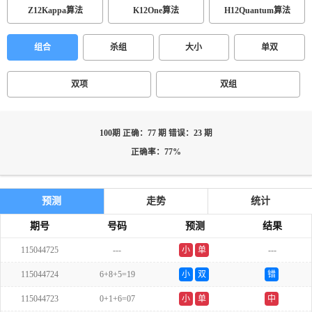
Z12Kappa算法
K12One算法
H12Quantum算法
组合
杀组
大小
单双
双项
双组
100期 正确：77 期 错误：23 期
正确率：77%
预测
走势
统计
期号
号码
预测
结果
115044725
---
小
单
---
115044724
6+8+5=19
小
双
错
115044723
0+1+6=07
小
单
中