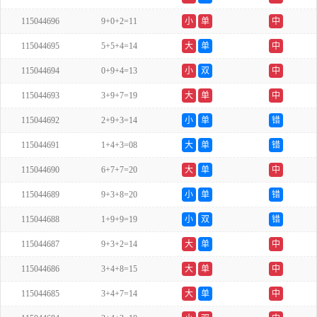
115044696
9+0+2=11
小
单
中
115044695
5+5+4=14
大
单
中
115044694
0+9+4=13
小
双
中
115044693
3+9+7=19
大
单
中
115044692
2+9+3=14
小
单
错
115044691
1+4+3=08
大
单
错
115044690
6+7+7=20
大
单
中
115044689
9+3+8=20
小
单
错
115044688
1+9+9=19
小
双
错
115044687
9+3+2=14
大
单
中
115044686
3+4+8=15
大
单
中
115044685
3+4+7=14
大
单
中