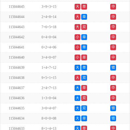
115044645
3+9+3=15
大
单
中
115044644
2+4+8=14
大
单
中
115044643
7+6+5=18
大
双
中
115044642
0+4+0=04
小
单
中
115044641
0+2+4=06
小
单
中
115044640
3+4+0=07
小
单
中
115044639
1+4+7=12
大
单
错
115044638
9+5+1=15
大
双
中
115044637
2+4+7=13
大
单
中
115044636
1+3+0=04
大
双
中
115044635
3+0+4=07
大
双
错
115044634
8+0+0=08
大
单
错
115044633
8+1+4=13
大
单
中