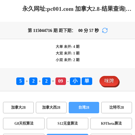
永久网址:pc001.com 加拿大2.8-结果查询|加拿大2.8在线|加拿大2.8在线预测|加拿大2.8 PC查询结果预测|加拿大2.8走势咪牌预测_专注研究2.8_加拿大PC在线走势_官方数据!
第
115044716
期 距下期：
00
分
57
秒
大单
未开:
4
期
大双
未开:
1
期
小双
未开:
2
期
5
2
2
09
小
单
咪牌
+
+
=
-
加拿大28
加拿大西28
台湾28
比特币28
G8天权算法
S12无皇算法
K9Theta算法