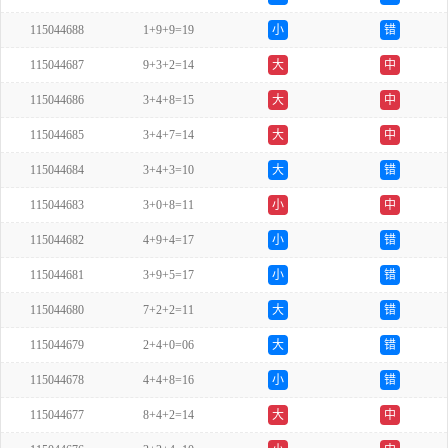
115044688
1+9+9=19
小
错
115044687
9+3+2=14
大
中
115044686
3+4+8=15
大
中
115044685
3+4+7=14
大
中
115044684
3+4+3=10
大
错
115044683
3+0+8=11
小
中
115044682
4+9+4=17
小
错
115044681
3+9+5=17
小
错
115044680
7+2+2=11
大
错
115044679
2+4+0=06
大
错
115044678
4+4+8=16
小
错
115044677
8+4+2=14
大
中