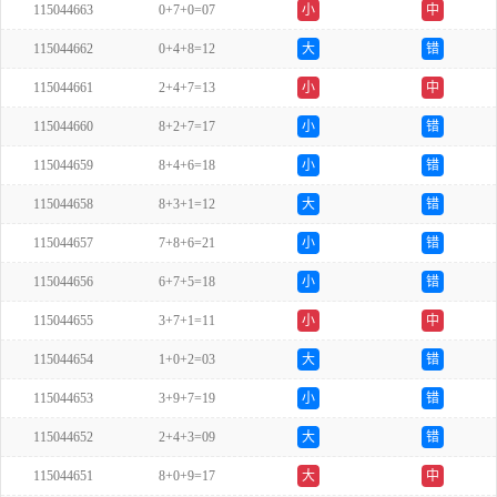
115044663
0+7+0=07
小
中
115044662
0+4+8=12
大
错
115044661
2+4+7=13
小
中
115044660
8+2+7=17
小
错
115044659
8+4+6=18
小
错
115044658
8+3+1=12
大
错
115044657
7+8+6=21
小
错
115044656
6+7+5=18
小
错
115044655
3+7+1=11
小
中
115044654
1+0+2=03
大
错
115044653
3+9+7=19
小
错
115044652
2+4+3=09
大
错
115044651
8+0+9=17
大
中