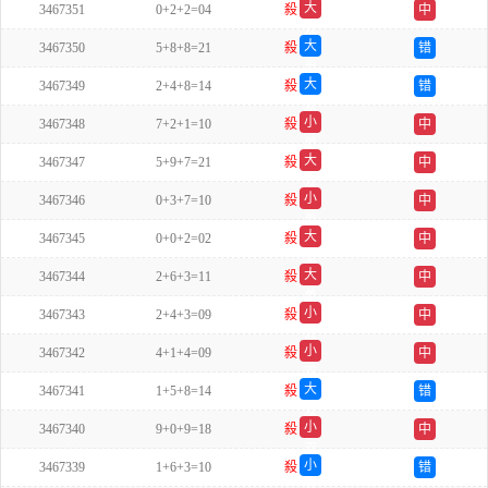
大
3467351
0+2+2=04
殺
中
双
大
3467350
5+8+8=21
殺
错
单
大
3467349
2+4+8=14
殺
错
双
小
3467348
7+2+1=10
殺
中
单
大
3467347
5+9+7=21
殺
中
双
小
3467346
0+3+7=10
殺
中
单
大
3467345
0+0+2=02
殺
中
单
大
3467344
2+6+3=11
殺
中
单
小
3467343
2+4+3=09
殺
中
双
小
3467342
4+1+4=09
殺
中
双
大
3467341
1+5+8=14
殺
错
双
小
3467340
9+0+9=18
殺
中
双
小
3467339
1+6+3=10
殺
错
双