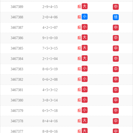
双
大
3467389
2+9+4=15
殺
中
双
小
3467388
2+0+4=06
殺
错
双
小
3467387
4+2+1=07
殺
中
双
大
3467386
9+1+0=10
殺
中
单
大
3467385
7+5+3=15
殺
中
双
大
3467384
2+1+1=04
殺
中
双
小
3467383
8+6+5=19
殺
中
双
小
3467382
0+6+2=08
殺
中
单
小
3467381
4+5+3=12
殺
中
单
小
3467380
3+8+3=14
殺
中
双
小
3467379
6+5+7=18
殺
中
单
大
3467378
8+4+4=16
殺
中
单
大
3467377
8+8+0=16
殺
中