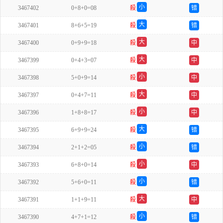
小
3467402
0+8+0=08
殺
错
双
大
3467401
8+6+5=19
殺
错
单
大
3467400
0+9+9=18
殺
中
单
大
3467399
0+4+3=07
殺
中
双
小
3467398
5+0+9=14
殺
中
双
大
3467397
0+4+7=11
殺
中
双
小
3467396
1+8+8=17
殺
中
双
大
3467395
6+9+9=24
殺
错
双
小
3467394
2+1+2=05
殺
错
单
小
3467393
6+8+0=14
殺
中
双
小
3467392
5+6+0=11
殺
错
单
大
3467391
1+1+9=11
殺
中
双
小
3467390
4+7+1=12
殺
错