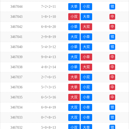
3467044
7+2+2=11
大单
小双
错
3467043
1+8+1=10
小双
大单
中
3467042
6+8+6=20
小单
大双
中
3467041
2+9+8=19
大双
小单
错
3467040
5+4+3=12
小单
大双
错
3467039
9+0+4=13
大双
小单
中
3467038
4+8+2=14
小单
大双
中
3467037
2+7+6=15
大单
小双
中
3467036
5+7+3=15
大单
小双
中
3467035
6+5+5=16
大双
小单
中
3467034
6+9+4=19
大双
小单
错
3467033
0+7+8=15
大双
小单
错
3467032
5+0+8=13
小双
大单
错