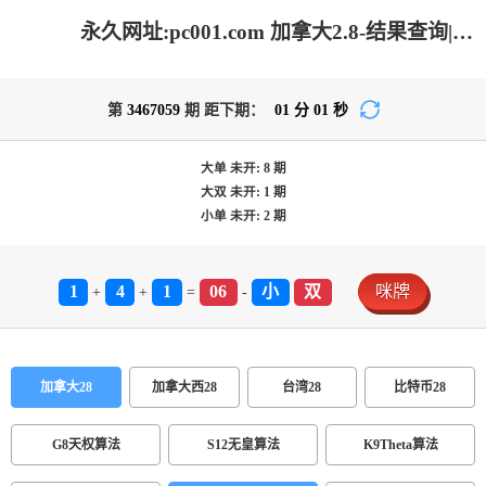
永久网址:pc001.com 加拿大2.8-结果查询|加拿大2.8在线|加拿大2.8在线预测|加拿大2.8 PC查询结果预测|加拿大2.8走势咪牌预测_专注研究2.8_加拿大PC在线走势_官方数据!
第
3467059
期 距下期：
01
分
01
秒
大单
未开:
8
期
大双
未开:
1
期
小单
未开:
2
期
1
4
1
06
小
双
咪牌
+
+
=
-
加拿大28
加拿大西28
台湾28
比特币28
G8天权算法
S12无皇算法
K9Theta算法