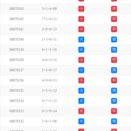
08070343
3+1+4=08
小
中
08070342
7+1+4=12
小
中
08070341
3+0+8=11
小
中
08070340
2+3+6=11
大
错
08070339
8+1+1=10
大
错
08070338
4+6+2=12
小
中
08070337
5+3+9=17
小
错
08070336
4+9+0=13
小
中
08070335
2+5+5=12
大
错
08070334
4+7+1=12
大
错
08070333
0+5+9=14
大
中
08070332
7+0+1=08
大
错