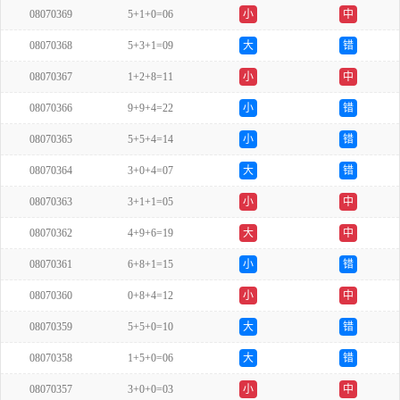
08070369
5+1+0=06
小
中
08070368
5+3+1=09
大
错
08070367
1+2+8=11
小
中
08070366
9+9+4=22
小
错
08070365
5+5+4=14
小
错
08070364
3+0+4=07
大
错
08070363
3+1+1=05
小
中
08070362
4+9+6=19
大
中
08070361
6+8+1=15
小
错
08070360
0+8+4=12
小
中
08070359
5+5+0=10
大
错
08070358
1+5+0=06
大
错
08070357
3+0+0=03
小
中